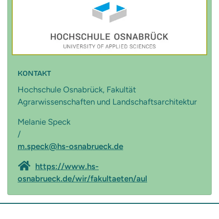
KONTAKT
Hochschule Osnabrück, Fakultät
Agrarwissenschaften und Landschaftsarchitektur
Melanie Speck
/
m.speck@hs-osnabrueck.de
https://www.hs-
osnabrueck.de/wir/fakultaeten/aul