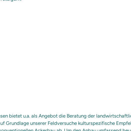
 bietet u.a. als Angebot die Beratung der landwirtschaftlic
f Grundlage unserer Feldversuche kulturspezifische Empfeh
 konventionellen Ackerbau ab. Um den Anbau umfassend beur