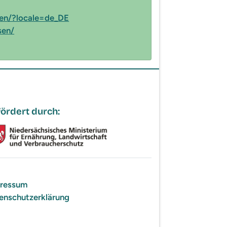
en/?locale=de_DE
sen/
ördert durch:
ressum
enschutzerklärung