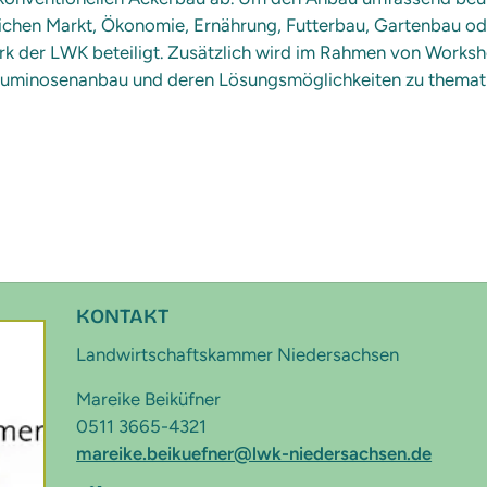
eichen Markt, Ökonomie, Ernährung, Futterbau, Gartenbau o
k der LWK beteiligt. Zusätzlich wird im Rahmen von Worksh
minosenanbau und deren Lösungsmöglichkeiten zu thematisi
KONTAKT
Landwirtschaftskammer Niedersachsen
Mareike Beiküfner
0511 3665-4321
mareike.beikuefner@lwk-niedersachsen.de