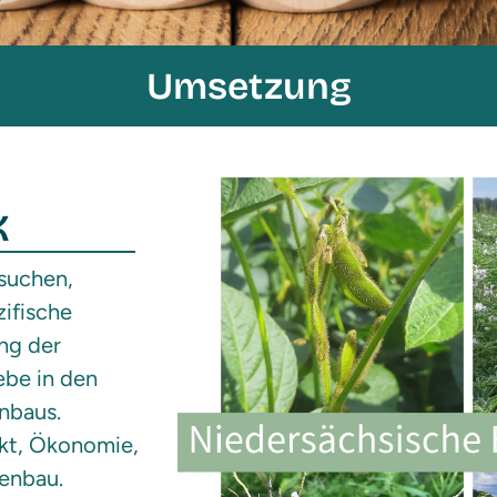
Umsetzung
-
K
suchen,
zifische
ng der
ebe in den
nbaus.
kt, Ökonomie,
zenbau.