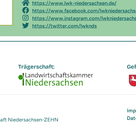
https://www.lwk-niedersachsen.de/
https://www.facebook.com/lwkniedersachs
https://www.instagram.com/lwkniedersach
https://twitter.com/lwknds
Trägerschaft:
Gef
Imp
Dat
chaft Niedersachsen-ZEHN