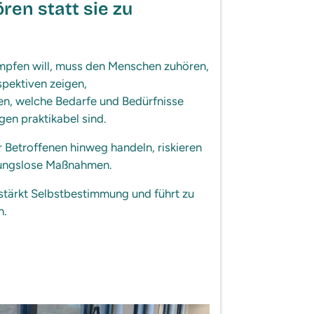
Magazin
ren statt sie zu
Stimmen zur E
Newsletter
pfen will, muss den Menschen zuhören,
rspektiven zeigen,
Umsetzung
n, welche Bedarfe und Bedürfnisse
Presse
en praktikabel sind.
 Betroffenen hinweg handeln, riskieren
kungslose Maßnahmen.
stärkt Selbstbestimmung und führt zu
n.