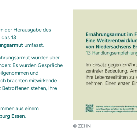
en der Herausgabe des
, das
13
ungsarmut
umfasst.
nährungsarmut wurden über
nden: Es wurden Gespräche
teilgenommen und
uch brachten mitwirkende
t Betroffenen stehen, ihre
stammen aus einem
sburg Essen
.
© ZEHN